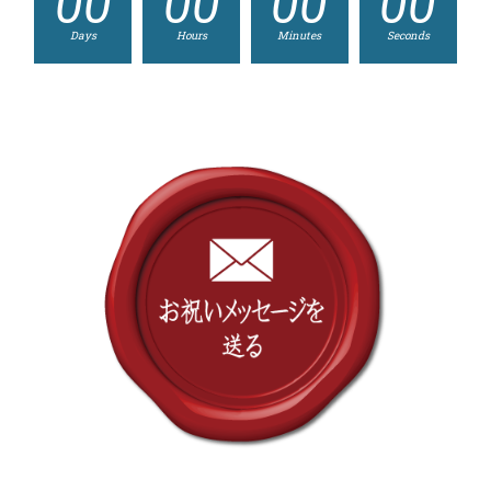
00
00
00
00
Days
Hours
Minutes
Seconds